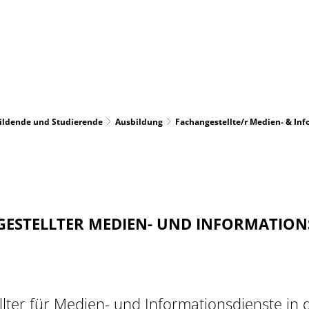
Jobfamilien
Einstieg und Entwicklung
bildende und Studierende
Ausbildung
Fachangestellte/r Medien- & In
ESTELLTER MEDIEN- UND INFORMATION
llter für Medien- und Informationsdienste in