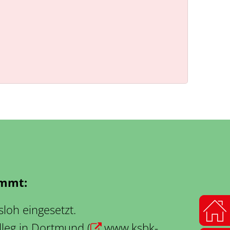
ommt:
loh eingesetzt.
lleg in Dortmund (
www.ksbk-