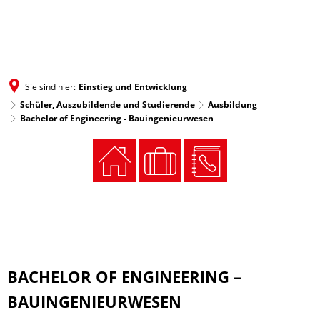
MENÜ
Sie sind hier:
Einstieg und Entwicklung
Schüler, Auszubildende und Studierende
Ausbildung
Bachelor of Engineering - Bauingenieurwesen
Bachelor
of
BACHELOR OF ENGINEERING –
Engineering
BAUINGENIEURWESEN
-